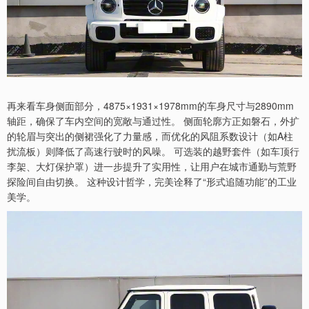
再来看车身侧面部分，4875×1931×1978mm的车身尺寸与2890mm
轴距，确保了车内空间的宽敞与通过性。 侧面轮廓方正如磐石，外扩
的轮眉与突出的侧裙强化了力量感，而优化的风阻系数设计（如A柱
扰流板）则降低了高速行驶时的风噪。 可选装的越野套件（如车顶行
李架、大灯保护罩）进一步提升了实用性，让用户在城市通勤与荒野
探险间自由切换。 这种设计哲学，完美诠释了“形式追随功能”的工业
美学。