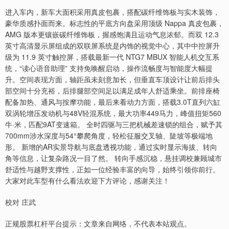
进入车内，新车大面积采用真皮包裹，搭配碳纤维饰板与实木装饰，
豪华质感扑面而来。标志性的平底方向盘采用顶级 Nappa 真皮包裹，
AMG 版本更镶嵌碳纤维饰板，握感饱满且运动气息浓郁。而双 12.3
英寸高清显示屏组成的双联屏系统是内饰的视觉中心，其中中控屏升
级为 11.9 英寸触控屏，搭载最新一代 NTG7 MBUX 智能人机交互系
统，“读心语音助理” 支持免唤醒启动，操作流畅度与智能度大幅提
升。空间表现方面，轴距虽未刻意加长，但垂直车顶设计让前后排头
部空间十分充裕，后排腿部空间足以满足成年人舒适乘坐。前排座椅
配备加热、通风与按摩功能，最后来看动力方面，搭载3.0T直列六缸
双涡轮增压发动机与48V轻混系统，最大功率449马力，峰值扭矩560
牛·米，匹配9AT变速箱。 全时四驱与三把机械差速锁的组合，赋予其
700mm涉水深度与54°攀爬角度，轻松征服交叉轴、陡坡等极端地
形。 新增的AR实景导航与底盘透视功能，通过实时显示海拔、转向
角等信息，让复杂路况一目了然。 转向手感沉稳，悬挂调校兼顾城市
舒适性与越野支撑性，正如一位经验丰富的向导，始终引领你前行。
大家对此车型有什么看法欢迎下方评论，感谢关注！
校对 庄武
正规股票杠杆平台提示：文章来自网络，不代表本站观点。