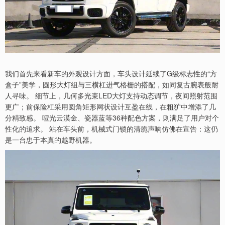
我们首先来看新车的外观设计方面，车头设计延续了G级标志性的“方
盒子”美学，圆形大灯组与三横杠进气格栅的搭配，如同复古腕表般耐
人寻味。 细节上，几何多光束LED大灯支持动态调节，夜间照射范围
更广；前保险杠采用圆角矩形网状设计互盈在线，在粗犷中增添了几
分精致感。 哑光云漠金、瓷器蓝等36种配色方案，则满足了用户对个
性化的追求。 站在车头前，机械式门锁的清脆声响仿佛在宣告：这仍
是一台忠于本真的越野机器。